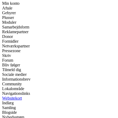
Min konto
Aftale
Gebyrer
Plusser
Moduler
Samarbejdsform
Reklamepartner
Donor
Formidler
Netværkspartner
Pressezone
Skriv
Forum
Bliv følger
Tilmeld dig
Sociale medier
Informationsbrev
Community
Lokalområde
Navigationslinks
Websitekort
Indlæg
Samling
Blogside
Nyhedsstrøm