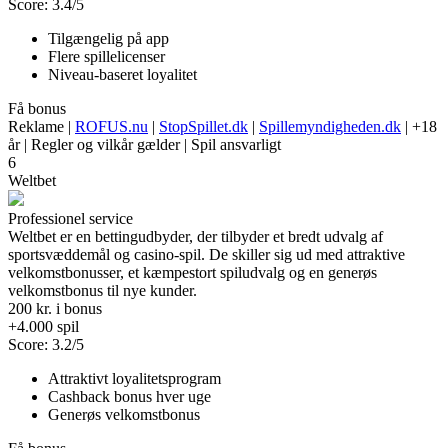
Score: 3.4/5
Tilgængelig på app
Flere spillelicenser
Niveau-baseret loyalitet
Få bonus
Reklame |
ROFUS.nu
|
StopSpillet.dk
|
Spillemyndigheden.dk
| +18
år | Regler og vilkår gælder | Spil ansvarligt
6
Weltbet
Professionel service
Weltbet er en bettingudbyder, der tilbyder et bredt udvalg af
sportsvæddemål og casino-spil. De skiller sig ud med attraktive
velkomstbonusser, et kæmpestort spiludvalg og en generøs
velkomstbonus til nye kunder.
200 kr. i bonus
+4.000 spil
Score: 3.2/5
Attraktivt loyalitetsprogram
Cashback bonus hver uge
Generøs velkomstbonus