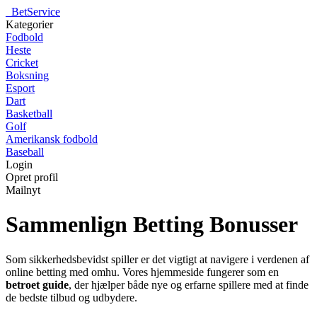
_
BetService
Kategorier
Fodbold
Heste
Cricket
Boksning
Esport
Dart
Basketball
Golf
Amerikansk fodbold
Baseball
Login
Opret profil
Mailnyt
Sammenlign Betting Bonusser
Som sikkerhedsbevidst spiller er det vigtigt at navigere i verdenen af
online betting med omhu. Vores hjemmeside fungerer som en
betroet guide
, der hjælper både nye og erfarne spillere med at finde
de bedste tilbud og udbydere.