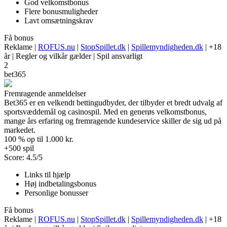
God velkomstbonus
Flere bonusmuligheder
Lavt omsætningskrav
Få bonus
Reklame |
ROFUS.nu
|
StopSpillet.dk
|
Spillemyndigheden.dk
| +18
år | Regler og vilkår gælder | Spil ansvarligt
2
bet365
Fremragende anmeldelser
Bet365 er en velkendt bettingudbyder, der tilbyder et bredt udvalg af
sportsvæddemål og casinospil. Med en generøs velkomstbonus,
mange års erfaring og fremragende kundeservice skiller de sig ud på
markedet.
100 % op til 1.000 kr.
+500 spil
Score: 4.5/5
Links til hjælp
Høj indbetalingsbonus
Personlige bonusser
Få bonus
Reklame |
ROFUS.nu
|
StopSpillet.dk
|
Spillemyndigheden.dk
| +18