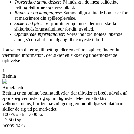
Troværdige anmeldelser:
Få indsigt i de mest pålidelige
bettingplatforme og deres tilbud.
Bonusser og kampagner:
Sammenlign aktuelle bonusser for
at maksimere din spilleoplevelse.
Sikkerhed først:
Vi prioriterer hjemmesider med stærke
sikkerhedsforanstaltninger for din tryghed.
Opdaterede informationer:
Vores indhold holdes løbende
ajour, så du altid har adgang til de nyeste tilbud.
Uanset om du er ny til betting eller en erfaren spiller, finder du
værdifuld information, der sikrer en sikker og underholdende
oplevelse.
1
Betinia
Anbefalede
Betinia er en online bettingudbyder, der tilbyder et bredt udvalg af
sportsbegivenheder og spilmuligheder. Med en attraktiv
velkomstbonus, hurtige hævninger og en mobiltilpasset platform
skiller de sig ud på markedet.
100 % op til 1.000 kr.
+3.500 spil
Score: 4.5/5