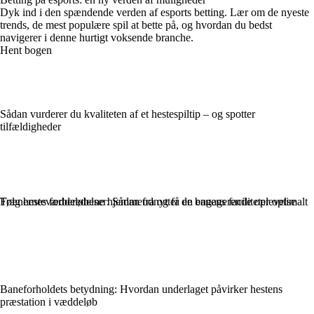
Dyk ind i den spændende verden af esports betting. Lær om de nyeste
trends, de mest populære spil at bette på, og hvordan du bedst
navigerer i denne hurtigt voksende branche.
Hent bogen
Sådan vurderer du kvaliteten af et hestespiltip – og spotter
tilfældigheder
Følg hestevæddeløbene hjemmefra og få en engagerende oplevelse
Trænernes forberedelser: Sådan udnytter de banens faciliteter optimalt
Baneforholdets betydning: Hvordan underlaget påvirker hestens
præstation i væddeløb