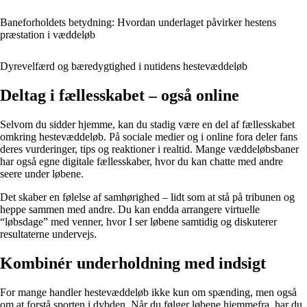
Baneforholdets betydning: Hvordan underlaget påvirker hestens
præstation i væddeløb
Dyrevelfærd og bæredygtighed i nutidens hestevæddeløb
Deltag i fællesskabet – også online
Selvom du sidder hjemme, kan du stadig være en del af fællesskabet
omkring hestevæddeløb. På sociale medier og i online fora deler fans
deres vurderinger, tips og reaktioner i realtid. Mange væddeløbsbaner
har også egne digitale fællesskaber, hvor du kan chatte med andre
seere under løbene.
Det skaber en følelse af samhørighed – lidt som at stå på tribunen og
heppe sammen med andre. Du kan endda arrangere virtuelle
“løbsdage” med venner, hvor I ser løbene samtidig og diskuterer
resultaterne undervejs.
Kombinér underholdning med indsigt
For mange handler hestevæddeløb ikke kun om spænding, men også
om at forstå sporten i dybden. Når du følger løbene hjemmefra, har du