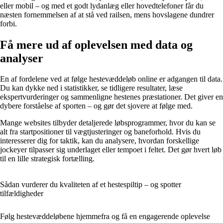
eller mobil – og med et godt lydanlæg eller hovedtelefoner får du
næsten fornemmelsen af at stå ved railsen, mens hovslagene dundrer
forbi.
Få mere ud af oplevelsen med data og
analyser
En af fordelene ved at følge hestevæddeløb online er adgangen til data.
Du kan dykke ned i statistikker, se tidligere resultater, læse
ekspertvurderinger og sammenligne hestenes præstationer. Det giver en
dybere forståelse af sporten – og gør det sjovere at følge med.
Mange websites tilbyder detaljerede løbsprogrammer, hvor du kan se
alt fra startpositioner til vægtjusteringer og baneforhold. Hvis du
interesserer dig for taktik, kan du analysere, hvordan forskellige
jockeyer tilpasser sig underlaget eller tempoet i feltet. Det gør hvert løb
til en lille strategisk fortælling.
Sådan vurderer du kvaliteten af et hestespiltip – og spotter
tilfældigheder
Følg hestevæddeløbene hjemmefra og få en engagerende oplevelse