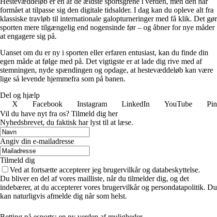
Hestevæddeløb er en af de ældste sportsgrene i verden, men den har
formået at tilpasse sig den digitale tidsalder. I dag kan du opleve alt fra
klassiske travløb til internationale galopturneringer med få klik. Det gør
sporten mere tilgængelig end nogensinde før – og åbner for nye måder
at engagere sig på.
Uanset om du er ny i sporten eller erfaren entusiast, kan du finde din
egen måde at følge med på. Det vigtigste er at lade dig rive med af
stemningen, nyde spændingen og opdage, at hestevæddeløb kan være
lige så levende hjemmefra som på banen.
Del og hjælp
X
Facebook
Instagram
LinkedIn
YouTube
Pin
Vil du have nyt fra os? Tilmeld dig her
Nyhedsbrevet, du faktisk har lyst til at læse.
Angiv din e-mailadresse
Tilmeld dig
Ved at fortsætte accepterer jeg brugervilkår og databeskyttelse.
Du bliver en del af vores mailliste, når du tilmelder dig, og det
indebærer, at du accepterer vores brugervilkår og persondatapolitik. Du
kan naturligvis afmelde dig når som helst.
Betting på esports: en ny verden af muligheder