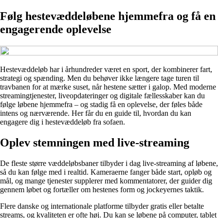
Følg hestevæddeløbene hjemmefra og få en
engagerende oplevelse
Hestevæddeløb har i århundreder været en sport, der kombinerer fart,
strategi og spænding. Men du behøver ikke længere tage turen til
travbanen for at mærke suset, når hestene sætter i galop. Med moderne
streamingtjenester, liveopdateringer og digitale fællesskaber kan du
følge løbene hjemmefra – og stadig få en oplevelse, der føles både
intens og nærværende. Her får du en guide til, hvordan du kan
engagere dig i hestevæddeløb fra sofaen.
Oplev stemningen med live-streaming
De fleste større væddeløbsbaner tilbyder i dag live-streaming af løbene,
så du kan følge med i realtid. Kameraerne fanger både start, opløb og
mål, og mange tjenester supplerer med kommentatorer, der guider dig
gennem løbet og fortæller om hestenes form og jockeyernes taktik.
Flere danske og internationale platforme tilbyder gratis eller betalte
streams, og kvaliteten er ofte høj. Du kan se løbene på computer, tablet