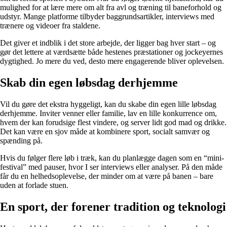
mulighed for at lære mere om alt fra avl og træning til baneforhold og
udstyr. Mange platforme tilbyder baggrundsartikler, interviews med
trænere og videoer fra staldene.
Det giver et indblik i det store arbejde, der ligger bag hver start – og
gør det lettere at værdsætte både hestenes præstationer og jockeyernes
dygtighed. Jo mere du ved, desto mere engagerende bliver oplevelsen.
Skab din egen løbsdag derhjemme
Vil du gøre det ekstra hyggeligt, kan du skabe din egen lille løbsdag
derhjemme. Inviter venner eller familie, lav en lille konkurrence om,
hvem der kan forudsige flest vindere, og server lidt god mad og drikke.
Det kan være en sjov måde at kombinere sport, socialt samvær og
spænding på.
Hvis du følger flere løb i træk, kan du planlægge dagen som en “mini-
festival” med pauser, hvor I ser interviews eller analyser. På den måde
får du en helhedsoplevelse, der minder om at være på banen – bare
uden at forlade stuen.
En sport, der forener tradition og teknologi