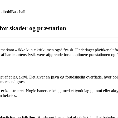
odbold
Baseball
for skader og præstation
g markant – ikke kun taktisk, men også fysisk. Underlaget påvirker alt f
en af hardcourtens fysik være afgørende for at optimere præstationen og
ækket af et lag akryl. Det giver en jævn og forudsigelig overflade, hvor
mmere end græs.
n er konstrueret. Nogle baner er belagt med et tyndt lag gummi eller 
n belastes.
elasticitet
og
friktion
. Hardcourt har en høj elasticitet, hvilket betyder