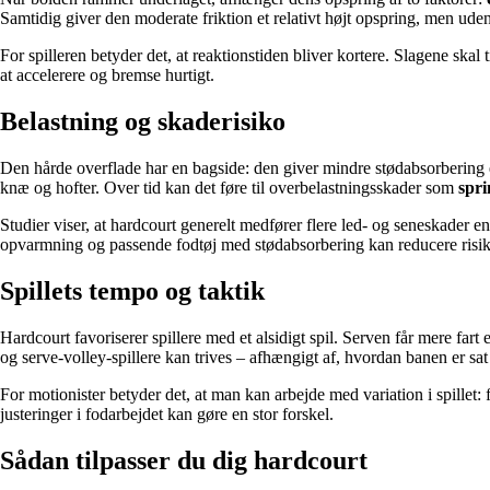
Samtidig giver den moderate friktion et relativt højt opspring, men ud
For spilleren betyder det, at reaktionstiden bliver kortere. Slagene ska
at accelerere og bremse hurtigt.
Belastning og skaderisiko
Den hårde overflade har en bagside: den giver mindre stødabsorbering end
knæ og hofter. Over tid kan det føre til overbelastningsskader som
spr
Studier viser, at hardcourt generelt medfører flere led- og seneskader 
opvarmning og passende fodtøj med stødabsorbering kan reducere risik
Spillets tempo og taktik
Hardcourt favoriserer spillere med et alsidigt spil. Serven får mere far
og serve-volley-spillere kan trives – afhængigt af, hvordan banen er sat
For motionister betyder det, at man kan arbejde med variation i spillet: 
justeringer i fodarbejdet kan gøre en stor forskel.
Sådan tilpasser du dig hardcourt