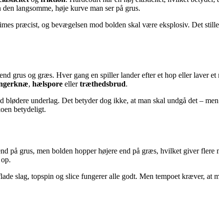
en den langsomme, høje kurve man ser på grus.
l times præcist, og bevægelsen mod bolden skal være eksplosiv. Det stille
 grus og græs. Hver gang en spiller lander efter et hop eller laver et r
ingerknæ
,
hælspore
eller
træthedsbrud
.
end blødere underlag. Det betyder dog ikke, at man skal undgå det – men
oen betydeligt.
t end på grus, men bolden hopper højere end på græs, hvilket giver flere 
 op.
flade slag, topspin og slice fungerer alle godt. Men tempoet kræver, at m