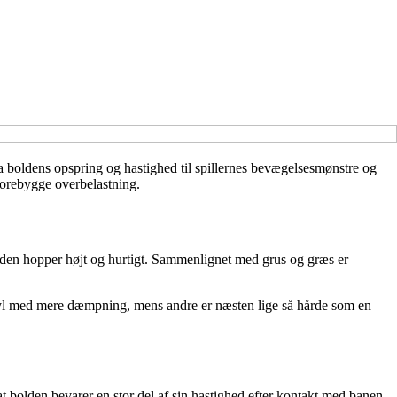
ra boldens opspring og hastighed til spillernes bevægelsesmønstre og
 forebygge overbelastning.
 bolden hopper højt og hurtigt. Sammenlignet med grus og græs er
akryl med mere dæmpning, mens andre er næsten lige så hårde som en
, at bolden bevarer en stor del af sin hastighed efter kontakt med banen.