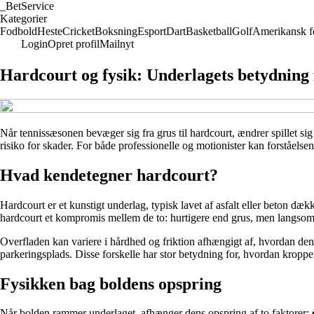
_
BetService
Kategorier
Fodbold
Heste
Cricket
Boksning
Esport
Dart
Basketball
Golf
Amerikansk f
Login
Opret profil
Mailnyt
Hardcourt og fysik: Underlagets betydning 
Når tennissæsonen bevæger sig fra grus til hardcourt, ændrer spillet si
risiko for skader. For både professionelle og motionister kan forståels
Hvad kendetegner hardcourt?
Hardcourt er et kunstigt underlag, typisk lavet af asfalt eller beton d
hardcourt et kompromis mellem de to: hurtigere end grus, men langso
Overfladen kan variere i hårdhed og friktion afhængigt af, hvordan de
parkeringsplads. Disse forskelle har stor betydning for, hvordan kroppe
Fysikken bag boldens opspring
Når bolden rammer underlaget, afhænger dens opspring af to faktorer: