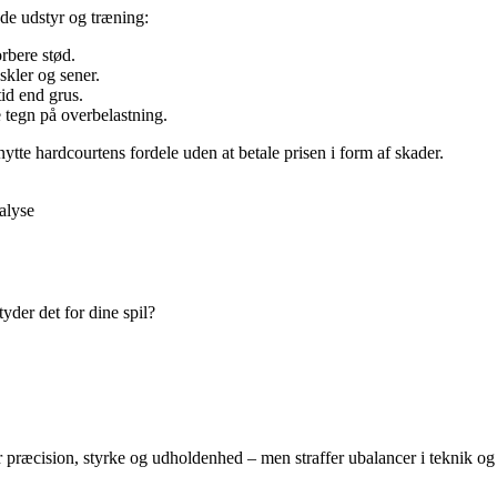
åde udstyr og træning:
rbere stød.
skler og sener.
id end grus.
tegn på overbelastning.
tte hardcourtens fordele uden at betale prisen i form af skader.
alyse
yder det for dine spil?
ræcision, styrke og udholdenhed – men straffer ubalancer i teknik og fy