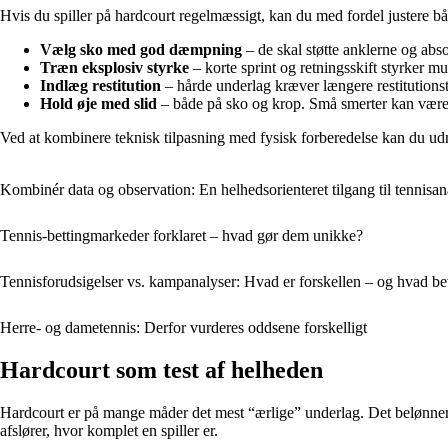
Hvis du spiller på hardcourt regelmæssigt, kan du med fordel justere b
Vælg sko med god dæmpning
– de skal støtte anklerne og abso
Træn eksplosiv styrke
– korte sprint og retningsskift styrker mu
Indlæg restitution
– hårde underlag kræver længere restitutionst
Hold øje med slid
– både på sko og krop. Små smerter kan være 
Ved at kombinere teknisk tilpasning med fysisk forberedelse kan du udny
Kombinér data og observation: En helhedsorienteret tilgang til tennisan
Tennis-bettingmarkeder forklaret – hvad gør dem unikke?
Tennisforudsigelser vs. kampanalyser: Hvad er forskellen – og hvad bet
Herre- og dametennis: Derfor vurderes oddsene forskelligt
Hardcourt som test af helheden
Hardcourt er på mange måder det mest “ærlige” underlag. Det belønner p
afslører, hvor komplet en spiller er.