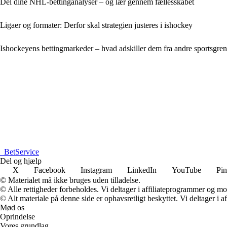
Del dine NHL-bettinganalyser – og lær gennem fællesskabet
Ligaer og formater: Derfor skal strategien justeres i ishockey
Ishockeyens bettingmarkeder – hvad adskiller dem fra andre sportsgre
_
BetService
Del og hjælp
X
Facebook
Instagram
LinkedIn
YouTube
Pin
© Materialet må ikke bruges uden tilladelse.
© Alle rettigheder forbeholdes. Vi deltager i affiliateprogrammer og mo
© Alt materiale på denne side er ophavsretligt beskyttet. Vi deltager i 
Mød os
Oprindelse
Vores grundlag