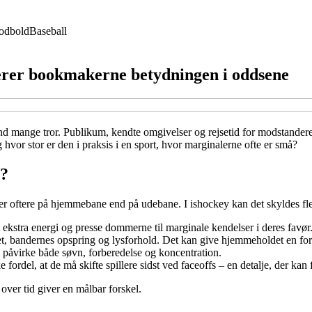
odbold
Baseball
erer bookmakerne betydningen i oddsene
 end mange tror. Publikum, kendte omgivelser og rejsetid for modstand
or stor er den i praksis i en sport, hvor marginalerne ofte er små?
y?
er oftere på hjemmebane end på udebane. I ishockey kan det skyldes fle
ekstra energi og presse dommerne til marginale kendelser i deres favør
et, bandernes opspring og lysforhold. Det kan give hjemmeholdet en forde
n påvirke både søvn, forberedelse og koncentration.
fordel, at de må skifte spillere sidst ved faceoffs – en detalje, der kan
 over tid giver en målbar forskel.