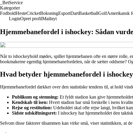
_
BetService
Kategorier
Fodbold
Heste
Cricket
Boksning
Esport
Dart
Basketball
Golf
Amerikansk f
Login
Opret profil
Mailnyt
Hjemmebanefordel i ishockey: Sådan vurd
Når to ishockeyhold mødes, spiller hjemmebanen ofte en større rolle,
bookmakerne egentlig hjemmebanefordelen, når de sætter oddsene? Og hv
Hvad betyder hjemmebanefordel i ishocke
Hjemmebanefordel dækker over den statistiske tendens til, at hold vind
Publikum og stemning:
Et fyldt stadion kan give hjemmeholdet 
Kendskab til isen:
Hvert stadion har små forskelle i isens kvalit
Rejse og restitution:
Udeholdet skal ofte rejse langt, hvilket ka
Sidste udskiftningsret:
I ishockey har hjemmeholdet den taktiske 
Selvom disse faktorer tilsammen kan virke små, viser statistikken, at de