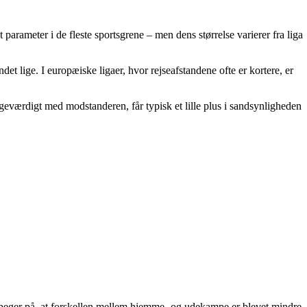
ameter i de fleste sportsgrene – men dens størrelse varierer fra liga
t lige. I europæiske ligaer, hvor rejseafstandene ofte er kortere, er
geværdigt med modstanderen, får typisk et lille plus i sandsynligheden
 peger på, at forskellen mellem hjemme- og udekampe er blevet mindre