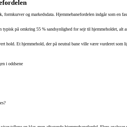
fordelen
, formkurver og markedsdata. Hjemmebanefordelen indgår som en fast par
ypisk på omkring 55 % sandsynlighed for sejr til hjemmeholdet, alt ande
rt hold. Et hjemmehold, der på neutral bane ville være vurderet som li
en i oddsene
nes?
viser tallene en klar, men aftagende hjemmebanefordel. Flere analyser