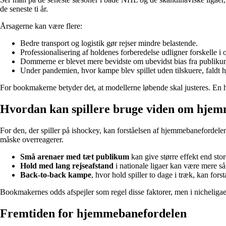
de seneste ti år.
Årsagerne kan være flere:
Bedre transport og logistik gør rejser mindre belastende.
Professionalisering af holdenes forberedelse udligner forskelle i 
Dommerne er blevet mere bevidste om ubevidst bias fra publiku
Under pandemien, hvor kampe blev spillet uden tilskuere, faldt
For bookmakerne betyder det, at modellerne løbende skal justeres. En h
Hvordan kan spillere bruge viden om hje
For den, der spiller på ishockey, kan forståelsen af hjemmebanefordele
måske overreagerer.
Små arenaer med tæt publikum
kan give større effekt end sto
Hold med lang rejseafstand
i nationale ligaer kan være mere s
Back-to-back kampe
, hvor hold spiller to dage i træk, kan fo
Bookmakernes odds afspejler som regel disse faktorer, men i nicheliga
Fremtiden for hjemmebanefordelen