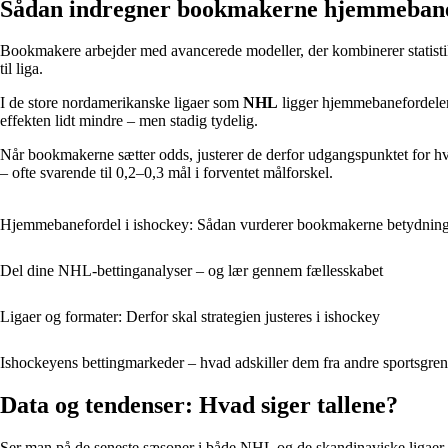
Sådan indregner bookmakerne hjemmebane
Bookmakere arbejder med avancerede modeller, der kombinerer statistik
til liga.
I de store nordamerikanske ligaer som
NHL
ligger hjemmebanefordelen t
effekten lidt mindre – men stadig tydelig.
Når bookmakerne sætter odds, justerer de derfor udgangspunktet for hve
– ofte svarende til 0,2–0,3 mål i forventet målforskel.
Hjemmebanefordel i ishockey: Sådan vurderer bookmakerne betydning
Del dine NHL-bettinganalyser – og lær gennem fællesskabet
Ligaer og formater: Derfor skal strategien justeres i ishockey
Ishockeyens bettingmarkeder – hvad adskiller dem fra andre sportsgre
Data og tendenser: Hvad siger tallene?
Ser man på de seneste sæsoner i både NHL og de skandinaviske ligaer, 