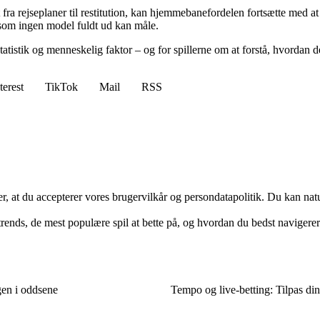
 fra rejseplaner til restitution, kan hjemmebanefordelen fortsætte med a
, som ingen model fuldt ud kan måle.
tistik og menneskelig faktor – og for spillerne om at forstå, hvordan 
terest
TikTok
Mail
RSS
rer, at du accepterer vores brugervilkår og persondatapolitik. Du kan nat
ends, de mest populære spil at bette på, og hvordan du bedst navigerer
en i oddsene
Tempo og live-betting: Tilpas din 