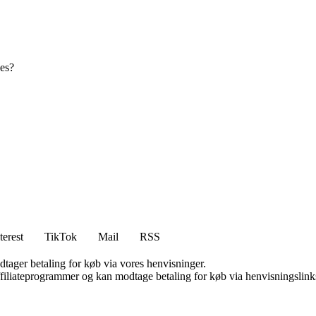
nes?
terest
TikTok
Mail
RSS
dtager betaling for køb via vores henvisninger.
affiliateprogrammer og kan modtage betaling for køb via henvisningslinks