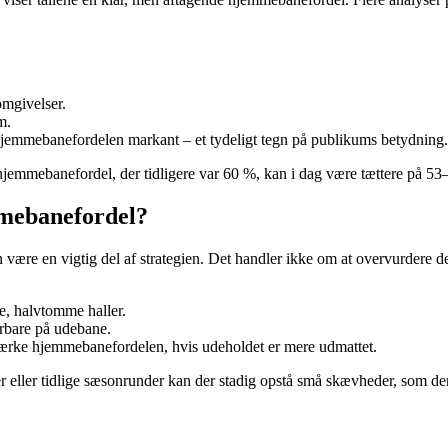
omgivelser.
m.
 hjemmebanefordelen markant – et tydeligt tegn på publikums betydning.
jemmebanefordel, der tidligere var 60 %, kan i dag være tættere på 53–5
mmebanefordel?
n være en vigtig del af strategien. Det handler ikke om at overvurdere
re, halvtomme haller.
årbare på udebane.
rstærke hjemmebanefordelen, hvis udeholdet er mere udmattet.
er eller tidlige sæsonrunder kan der stadig opstå små skævheder, som 