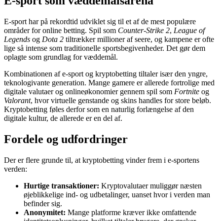
E-sport som væddemålsarena
E-sport har på rekordtid udviklet sig til et af de mest populære
områder for online betting. Spil som
Counter-Strike 2
,
League of
Legends
og
Dota 2
tiltrækker millioner af seere, og kampene er ofte
lige så intense som traditionelle sportsbegivenheder. Det gør dem
oplagte som grundlag for væddemål.
Kombinationen af e-sport og kryptobetting tiltaler især den yngre,
teknologivante generation. Mange gamere er allerede fortrolige med
digitale valutaer og onlineøkonomier gennem spil som
Fortnite
og
Valorant
, hvor virtuelle genstande og skins handles for store beløb.
Kryptobetting føles derfor som en naturlig forlængelse af den
digitale kultur, de allerede er en del af.
Fordele og udfordringer
Der er flere grunde til, at kryptobetting vinder frem i e-sportens
verden:
Hurtige transaktioner:
Kryptovalutaer muliggør næsten
øjeblikkelige ind- og udbetalinger, uanset hvor i verden man
befinder sig.
Anonymitet:
Mange platforme kræver ikke omfattende