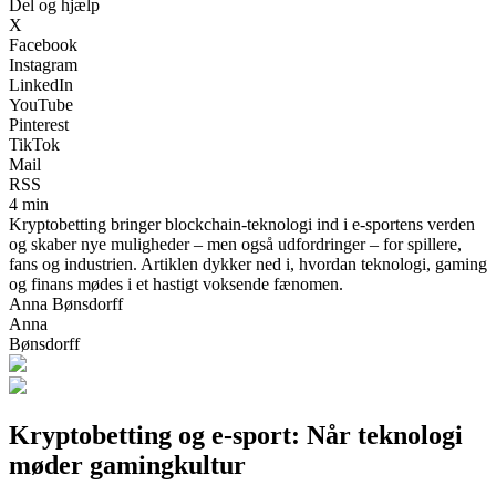
Del og hjælp
X
Facebook
Instagram
LinkedIn
YouTube
Pinterest
TikTok
Mail
RSS
4 min
Kryptobetting bringer blockchain-teknologi ind i e-sportens verden
og skaber nye muligheder – men også udfordringer – for spillere,
fans og industrien. Artiklen dykker ned i, hvordan teknologi, gaming
og finans mødes i et hastigt voksende fænomen.
Anna Bønsdorff
Anna
Bønsdorff
Kryptobetting og e-sport: Når teknologi
møder gamingkultur