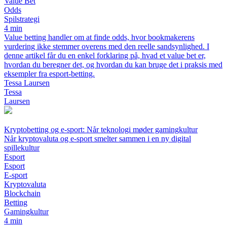
Value Bet
Odds
Spilstrategi
4 min
Value betting handler om at finde odds, hvor bookmakerens
vurdering ikke stemmer overens med den reelle sandsynlighed. I
denne artikel får du en enkel forklaring på, hvad et value bet er,
hvordan du beregner det, og hvordan du kan bruge det i praksis med
eksempler fra esport-betting.
Tessa Laursen
Tessa
Laursen
Kryptobetting og e-sport: Når teknologi møder gamingkultur
Når kryptovaluta og e-sport smelter sammen i en ny digital
spillekultur
Esport
Esport
E-sport
Kryptovaluta
Blockchain
Betting
Gamingkultur
4 min