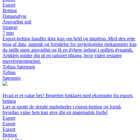
Esport
Betting
Dataanalyse
Ansvarligt spil
Strategi
7 min
Esport-betting handler ikke kun om held og intuition. Med den rette
brug af data, statistik og forståelse for psykologiske mekanismer kan
du spille mere ansvarligt og få en dybere indsigt i spillets dynamik.
Artiklen guider dig til en rationel tilgang, hvor viden erstatter
mavefornemmelser.
Tobias Sørensen
Tobias
Sørensen
Hvad er et value bet? Begrebet forklaret med eksempler fra esport-
betting
Lær at spotte de skjulte muligheder i esport-betting og forstå,
hvordan value bets kan give dig en matematisk fordel
Esport
Esport
Esport
Betting