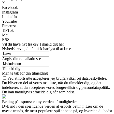
X
Facebook
Instagram
LinkedIn
YouTube
Pinterest
TikTok
Mail
RSS
Vil du have nyt fra os? Tilmeld dig her
Nyhedsbrevet, du faktisk har lyst til at læse.
Angiv din e-mailadresse
Tilmeld dig
Mange tak for din tilmelding
Ved at fortsætte accepterer jeg brugervilkår og databeskyttelse.
Du bliver en del af vores mailliste, når du tilmelder dig, og det
indebærer, at du accepterer vores brugervilkår og persondatapolitik.
Du kan naturligvis afmelde dig når som helst.
Betting på esports: en ny verden af muligheder
Dyk ind i den spændende verden af esports betting. Lær om de
nyeste trends, de mest populære spil at bette på, og hvordan du bedst