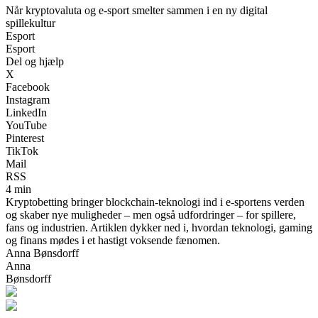
Når kryptovaluta og e-sport smelter sammen i en ny digital
spillekultur
Esport
Esport
Del og hjælp
X
Facebook
Instagram
LinkedIn
YouTube
Pinterest
TikTok
Mail
RSS
4 min
Kryptobetting bringer blockchain-teknologi ind i e-sportens verden
og skaber nye muligheder – men også udfordringer – for spillere,
fans og industrien. Artiklen dykker ned i, hvordan teknologi, gaming
og finans mødes i et hastigt voksende fænomen.
Anna Bønsdorff
Anna
Bønsdorff