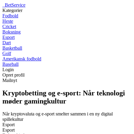
_
BetService
Kategorier
Fodbold
Heste
Cricket
Boksning
Esport
Dart
Basketball
Golf
Amerikansk fodbold
Baseball
Login
Opret profil
Mailnyt
Kryptobetting og e-sport: Når teknologi
møder gamingkultur
Når kryptovaluta og e-sport smelter sammen i en ny digital
spillekultur
Esport
Esport