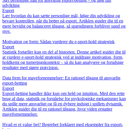
Sæt personlige mål for ansvarlig esport-betting – og følg din
udvikling
Esport
Lær hvordan du kan sætte personlige mål, følge din udvikling og
bevare kontrollen, når du better på esport. Artiklen guider dig til en
mere bevidst og balanceret tilgang, så spændingen forbliver sund og
sjov.
Motivation og form: Sådan vurderer du e-sport-hold strategisk
Esport
Statistik fortæller kun en del af historien. Denne artikel guider dig til
at vurdere e-sport-hold strategisk ved at inddrage motivation, form,
holdkemi og turneringskontekst – så du kan analysere og forudsige
resultater med større præcision.
Data frem for mavefornemmelser: En rationel tilgang til ansvarlig
esport-betting
Esport
Esport-betting handler ikke kun om held og intuition. Med den rette
brug af data, statistik og forståelse for psykologiske mekanismer kan
du spille mere ansvarligt og få en dybere indsigt i spillets dynamik.
Artiklen guider dig til en rationel tilgang, hvor viden erstatter
mavefornemmelser.
Hvad er et value bet? Begrebet forklaret med eksempler fra esport-