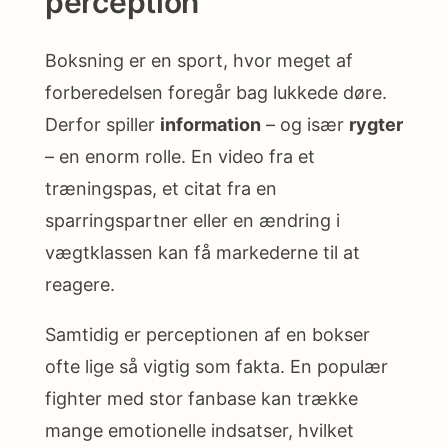
perception
Boksning er en sport, hvor meget af
forberedelsen foregår bag lukkede døre.
Derfor spiller
information
– og især
rygter
– en enorm rolle. En video fra et
træningspas, et citat fra en
sparringspartner eller en ændring i
vægtklassen kan få markederne til at
reagere.
Samtidig er perceptionen af en bokser
ofte lige så vigtig som fakta. En populær
fighter med stor fanbase kan trække
mange emotionelle indsatser, hvilket