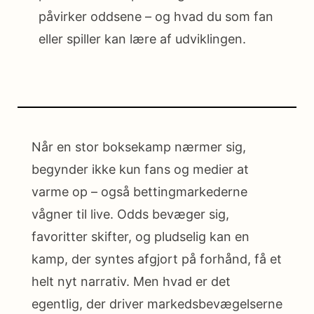
påvirker oddsene – og hvad du som fan
eller spiller kan lære af udviklingen.
Når en stor boksekamp nærmer sig,
begynder ikke kun fans og medier at
varme op – også bettingmarkederne
vågner til live. Odds bevæger sig,
favoritter skifter, og pludselig kan en
kamp, der syntes afgjort på forhånd, få et
helt nyt narrativ. Men hvad er det
egentlig, der driver markedsbevægelserne