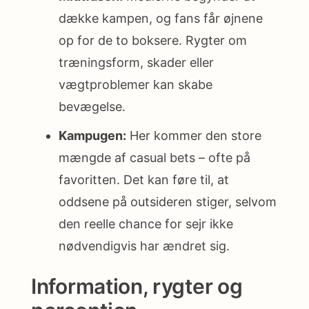
dække kampen, og fans får øjnene
op for de to boksere. Rygter om
træningsform, skader eller
vægtproblemer kan skabe
bevægelse.
Kampugen:
Her kommer den store
mængde af casual bets – ofte på
favoritten. Det kan føre til, at
oddsene på outsideren stiger, selvom
den reelle chance for sejr ikke
nødvendigvis har ændret sig.
Information, rygter og