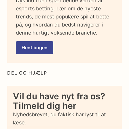
Dyk ind i den spændende verden af
esports betting. Lær om de nyeste
trends, de mest populære spil at bette
på, og hvordan du bedst navigerer i
denne hurtigt voksende branche.
Hent bogen
DEL OG HJÆLP
Vil du have nyt fra os?
Tilmeld dig her
Nyhedsbrevet, du faktisk har lyst til at
læse.