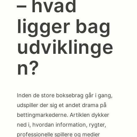
– hvad
ligger bag
udviklinge
n?
Inden de store boksebrag går i gang,
udspiller der sig et andet drama på
bettingmarkederne. Artiklen dykker
ned i, hvordan information, rygter,
professionelle spillere og medier