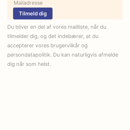
Tilmeld dig
Du bliver en del af vores mailliste, når du
tilmelder dig, og det indebærer, at du
accepterer vores brugervilkår og
persondatapolitik. Du kan naturligvis afmelde
dig når som helst.