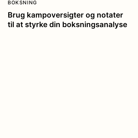
BOKSNING
Brug kampoversigter og notater
til at styrke din boksningsanalyse