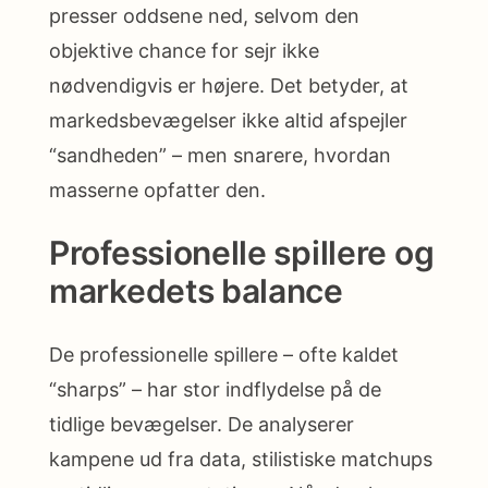
presser oddsene ned, selvom den
objektive chance for sejr ikke
nødvendigvis er højere. Det betyder, at
markedsbevægelser ikke altid afspejler
“sandheden” – men snarere, hvordan
masserne opfatter den.
Professionelle spillere og
markedets balance
De professionelle spillere – ofte kaldet
“sharps” – har stor indflydelse på de
tidlige bevægelser. De analyserer
kampene ud fra data, stilistiske matchups