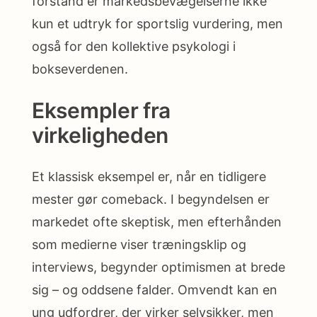
forstand er markedsbevægelserne ikke
kun et udtryk for sportslig vurdering, men
også for den kollektive psykologi i
bokseverdenen.
Eksempler fra
virkeligheden
Et klassisk eksempel er, når en tidligere
mester gør comeback. I begyndelsen er
markedet ofte skeptisk, men efterhånden
som medierne viser træningsklip og
interviews, begynder optimismen at brede
sig – og oddsene falder. Omvendt kan en
ung udfordrer, der virker selvsikker, men