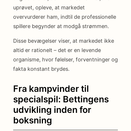
uprøvet, opleve, at markedet
overvurderer ham, indtil de professionelle
spillere begynder at modgå strømmen.
Disse bevægelser viser, at markedet ikke
altid er rationelt – det er en levende
organisme, hvor følelser, forventninger og
fakta konstant brydes.
Fra kampvinder til
specialspil: Bettingens
udvikling inden for
boksning