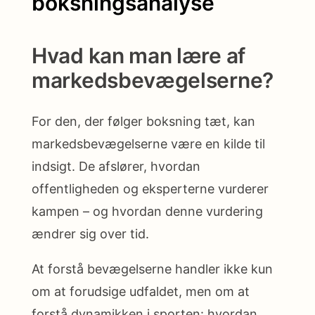
boksningsanalyse
Hvad kan man lære af
markedsbevægelserne?
For den, der følger boksning tæt, kan
markedsbevægelserne være en kilde til
indsigt. De afslører, hvordan
offentligheden og eksperterne vurderer
kampen – og hvordan denne vurdering
ændrer sig over tid.
At forstå bevægelserne handler ikke kun
om at forudsige udfaldet, men om at
forstå dynamikken i sporten: hvordan