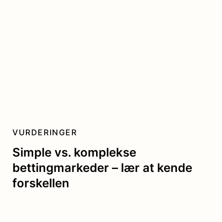
VURDERINGER
Simple vs. komplekse
bettingmarkeder – lær at kende
forskellen