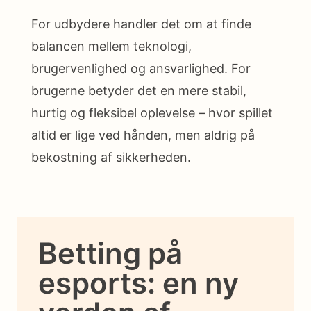
For udbydere handler det om at finde
balancen mellem teknologi,
brugervenlighed og ansvarlighed. For
brugerne betyder det en mere stabil,
hurtig og fleksibel oplevelse – hvor spillet
altid er lige ved hånden, men aldrig på
bekostning af sikkerheden.
Betting på
esports: en ny