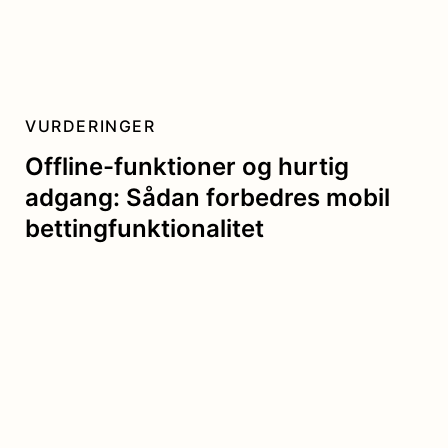
VURDERINGER
Offline-funktioner og hurtig
adgang: Sådan forbedres mobil
bettingfunktionalitet