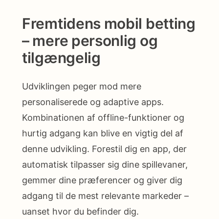
Fremtidens mobil betting
– mere personlig og
tilgængelig
Udviklingen peger mod mere
personaliserede og adaptive apps.
Kombinationen af offline-funktioner og
hurtig adgang kan blive en vigtig del af
denne udvikling. Forestil dig en app, der
automatisk tilpasser sig dine spillevaner,
gemmer dine præferencer og giver dig
adgang til de mest relevante markeder –
uanset hvor du befinder dig.