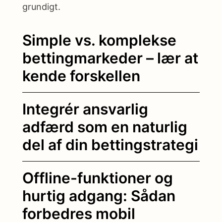
grundigt.
Simple vs. komplekse
bettingmarkeder – lær at
kende forskellen
Integrér ansvarlig
adfærd som en naturlig
del af din bettingstrategi
Offline-funktioner og
hurtig adgang: Sådan
forbedres mobil