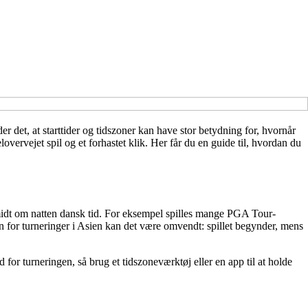
der det, at starttider og tidszoner kan have stor betydning for, hvornår
vervejet spil og et forhastet klik. Her får du en guide til, hvordan du
ud midt om natten dansk tid. For eksempel spilles mange PGA Tour-
en for turneringer i Asien kan det være omvendt: spillet begynder, mens
d for turneringen, så brug et tidszoneværktøj eller en app til at holde