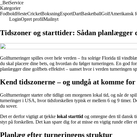
_
BetService
Kategorier
Fodbold
Heste
Cricket
Boksning
Esport
Dart
Basketball
Golf
Amerikansk f
Login
Opret profil
Mailnyt
Tidszoner og starttider: Sådan planlægger d
Golfturneringer spilles over hele verden – fra solrige Florida til vindbl
du skal placere dine bets, og hvordan du følger turneringen. En god fors
planlægger dine golfbets effektivt – uanset hvor i verden turneringen spi
Kend tidszonerne – og undgå at komme for 
Golfturneringer starter ofte tidligt om morgenen lokal tid, og når de s
turneringer i USA, hvor tidsforskellen typisk er mellem 6 og 9 timer. D
du sover.
Det er derfor vigtigt at tjekke
lokal starttid
og omregne den til dansk tid,
styr på forskellen. Det kan spare dig for at misse en vigtig runde eller e
Planlæg efter turneringens struktur