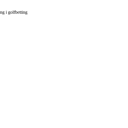
ng i golfbetting