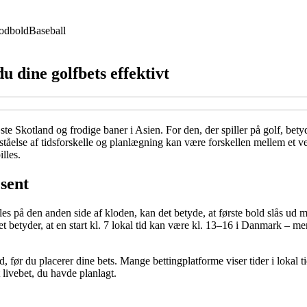
odbold
Baseball
u dine golfbets effektivt
æste Skotland og frodige baner i Asien. For den, der spiller på golf, bety
tåelse af tidsforskelle og planlægning kan være forskellen mellem et velo
lles.
sent
pilles på den anden side af kloden, kan det betyde, at første bold slås 
et betyder, at en start kl. 7 lokal tid kan være kl. 13–16 i Danmark – m
 før du placerer dine bets. Mange bettingplatforme viser tider i lokal ti
t livebet, du havde planlagt.