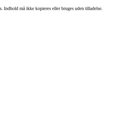
. Indhold må ikke kopieres eller bruges uden tilladelse.