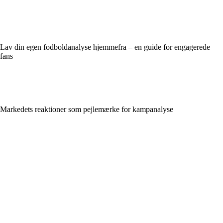
Lav din egen fodboldanalyse hjemmefra – en guide for engagerede
fans
Markedets reaktioner som pejlemærke for kampanalyse