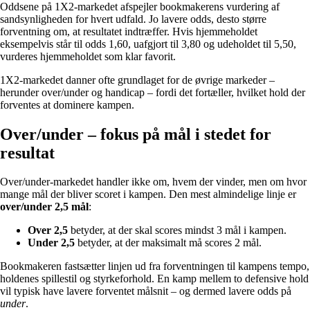
Oddsene på 1X2-markedet afspejler bookmakerens vurdering af
sandsynligheden for hvert udfald. Jo lavere odds, desto større
forventning om, at resultatet indtræffer. Hvis hjemmeholdet
eksempelvis står til odds 1,60, uafgjort til 3,80 og udeholdet til 5,50,
vurderes hjemmeholdet som klar favorit.
1X2-markedet danner ofte grundlaget for de øvrige markeder –
herunder over/under og handicap – fordi det fortæller, hvilket hold der
forventes at dominere kampen.
Over/under – fokus på mål i stedet for
resultat
Over/under-markedet handler ikke om, hvem der vinder, men om hvor
mange mål der bliver scoret i kampen. Den mest almindelige linje er
over/under 2,5 mål
:
Over 2,5
betyder, at der skal scores mindst 3 mål i kampen.
Under 2,5
betyder, at der maksimalt må scores 2 mål.
Bookmakeren fastsætter linjen ud fra forventningen til kampens tempo,
holdenes spillestil og styrkeforhold. En kamp mellem to defensive hold
vil typisk have lavere forventet målsnit – og dermed lavere odds på
under
.