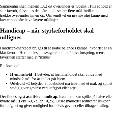
Sammenhængen mellem 1X2 og over/under er tydelig: Hvis et hold er
stor favorit, forventes det ofte, at de scorer flere mål, hvilket kan
trække over/under-linjen op. Omvendt vil en jævnbyrdig kamp med
lavt tempo ofte have lavere mållinjer.
Handicap – når styrkeforholdet skal
udlignes
Handicap-markedet bruges til at skabe balance i kampe, hvor der er en
klar favorit. Her tildeles det svagere hold et fiktivt forspring, mens
favoritten starter med et “minus”.
Et eksempel:
Hjemmehold -1
betyder, at hjemmeholdet skal vinde med
mindst 2 mål for at spillet går hjem.
Udehold +1
betyder, at udeholdet må tabe med ét mål, og spillet
stadig giver gevinst ved uafgjort eller sejr.
Der findes også
asiatiske handicap
, hvor man kan spille på halve eller
kvarte mål (f.eks. -0,5 eller +0,25). Disse markeder reducerer risikoen
for uafgjort og giver mulighed for delvis gevinst eller tilbagebetaling.