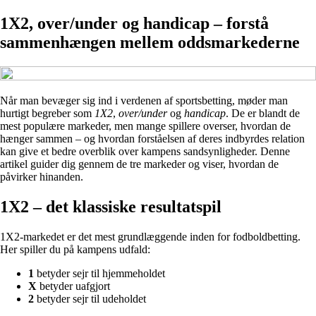
1X2, over/under og handicap – forstå
sammenhængen mellem oddsmarkederne
Når man bevæger sig ind i verdenen af sportsbetting, møder man
hurtigt begreber som
1X2
,
over/under
og
handicap
. De er blandt de
mest populære markeder, men mange spillere overser, hvordan de
hænger sammen – og hvordan forståelsen af deres indbyrdes relation
kan give et bedre overblik over kampens sandsynligheder. Denne
artikel guider dig gennem de tre markeder og viser, hvordan de
påvirker hinanden.
1X2 – det klassiske resultatspil
1X2-markedet er det mest grundlæggende inden for fodboldbetting.
Her spiller du på kampens udfald:
1
betyder sejr til hjemmeholdet
X
betyder uafgjort
2
betyder sejr til udeholdet