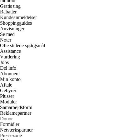
Indhold
Gratis ting
Rabatter
Kundeanmeldelser
Shoppingguides
Anvisninger
Se med
Noter
Ofte stillede spørgsmål
Assistance
Vurdering
Jobs
Del info
Abonnent
Min konto
Aftale
Gebyrer
Plusser
Moduler
Samarbejdsform
Reklamepartner
Donor
Formidler
Netværkspartner
Pressezone