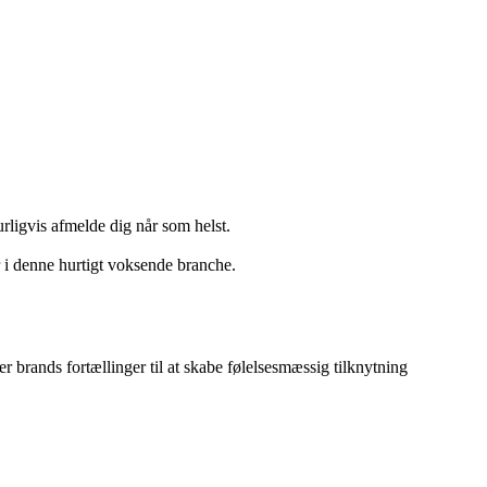
urligvis afmelde dig når som helst.
 i denne hurtigt voksende branche.
er brands fortællinger til at skabe følelsesmæssig tilknytning