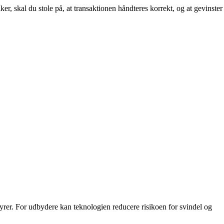
er, skal du stole på, at transaktionen håndteres korrekt, og at gevinster
ebyrer. For udbydere kan teknologien reducere risikoen for svindel og