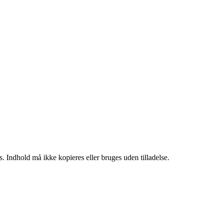
. Indhold må ikke kopieres eller bruges uden tilladelse.