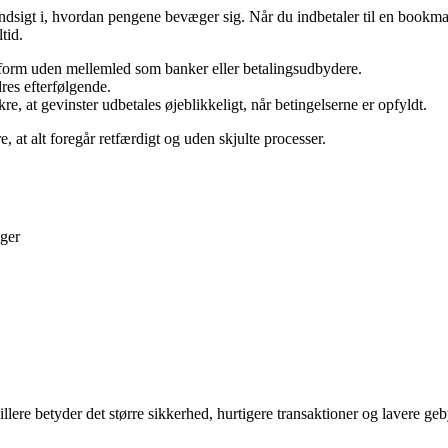
 indsigt i, hvordan pengene bevæger sig. Når du indbetaler til en bookmak
tid.
tform uden mellemled som banker eller betalingsudbydere.
es efterfølgende.
e, at gevinster udbetales øjeblikkeligt, når betingelserne er opfyldt.
 at alt foregår retfærdigt og uden skjulte processer.
nger
illere betyder det større sikkerhed, hurtigere transaktioner og lavere g