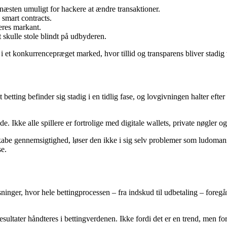
t næsten umuligt for hackere at ændre transaktioner.
 smart contracts.
res markant.
t skulle stole blindt på udbyderen.
 et konkurrencepræget marked, hvor tillid og transparens bliver stadig 
t betting befinder sig stadig i en tidlig fase, og lovgivningen halter ef
e. Ikke alle spillere er fortrolige med digitale wallets, private nøgler 
be gennemsigtighed, løser den ikke i sig selv problemer som ludomani e
se.
ninger, hvor hele bettingprocessen – fra indskud til udbetaling – foreg
esultater håndteres i bettingverdenen. Ikke fordi det er en trend, men f