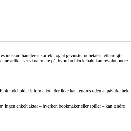
es indskud håndteres korrekt, og at gevinster udbetales retfærdigt?
denne artikel ser vi nærmere på, hvordan blockchain kan revolutionere
er blok indeholder information, der ikke kan ændres uden at påvirke hele
bar. Ingen enkelt aktør – hverken bookmaker eller spiller – kan ændre