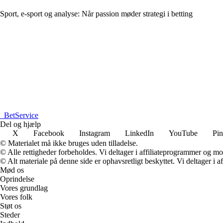
Sport, e-sport og analyse: Når passion møder strategi i betting
_
BetService
Del og hjælp
X
Facebook
Instagram
LinkedIn
YouTube
Pin
© Materialet må ikke bruges uden tilladelse.
© Alle rettigheder forbeholdes. Vi deltager i affiliateprogrammer og mo
© Alt materiale på denne side er ophavsretligt beskyttet. Vi deltager i 
Mød os
Oprindelse
Vores grundlag
Vores folk
Støt os
Steder