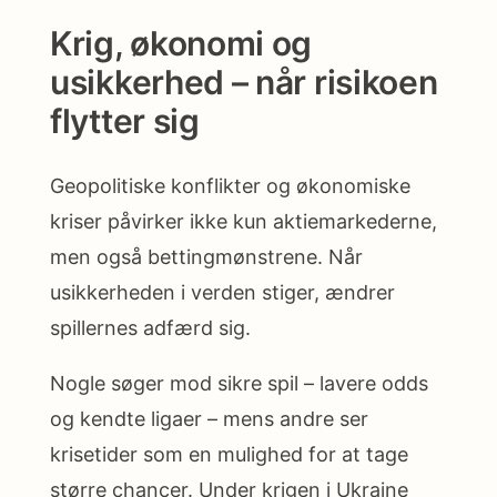
Krig, økonomi og
usikkerhed – når risikoen
flytter sig
Geopolitiske konflikter og økonomiske
kriser påvirker ikke kun aktiemarkederne,
men også bettingmønstrene. Når
usikkerheden i verden stiger, ændrer
spillernes adfærd sig.
Nogle søger mod sikre spil – lavere odds
og kendte ligaer – mens andre ser
krisetider som en mulighed for at tage
større chancer. Under krigen i Ukraine