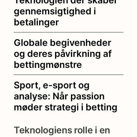
Teknologien der skaber
gennemsigtighed i
betalinger
Globale begivenheder
og deres påvirkning af
bettingmønstre
Sport, e-sport og
analyse: Når passion
møder strategi i betting
Teknologiens rolle i en