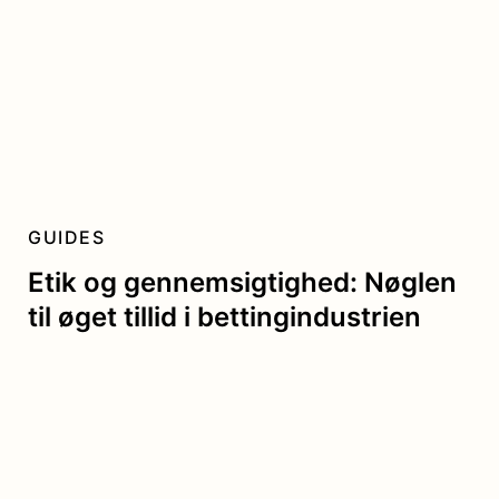
GUIDES
Etik og gennemsigtighed: Nøglen
til øget tillid i bettingindustrien