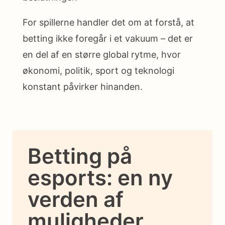
For spillerne handler det om at forstå, at
betting ikke foregår i et vakuum – det er
en del af en større global rytme, hvor
økonomi, politik, sport og teknologi
konstant påvirker hinanden.
Betting på
esports: en ny
verden af
muligheder