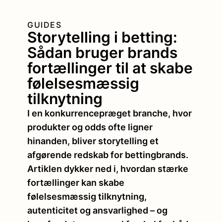
GUIDES
Storytelling i betting:
Sådan bruger brands
fortællinger til at skabe
følelsesmæssig
tilknytning
I en konkurrencepræget branche, hvor
produkter og odds ofte ligner
hinanden, bliver storytelling et
afgørende redskab for bettingbrands.
Artiklen dykker ned i, hvordan stærke
fortællinger kan skabe
følelsesmæssig tilknytning,
autenticitet og ansvarlighed – og