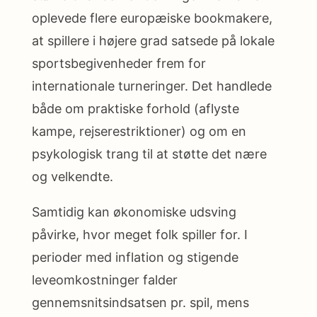
oplevede flere europæiske bookmakere,
at spillere i højere grad satsede på lokale
sportsbegivenheder frem for
internationale turneringer. Det handlede
både om praktiske forhold (aflyste
kampe, rejserestriktioner) og om en
psykologisk trang til at støtte det nære
og velkendte.
Samtidig kan økonomiske udsving
påvirke, hvor meget folk spiller for. I
perioder med inflation og stigende
leveomkostninger falder
gennemsnitsindsatsen pr. spil, mens