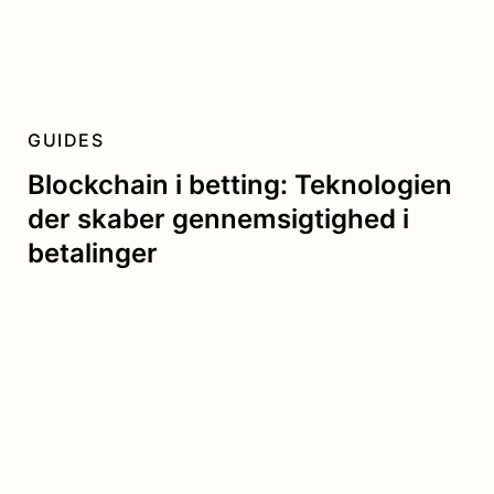
GUIDES
Blockchain i betting: Teknologien
der skaber gennemsigtighed i
betalinger