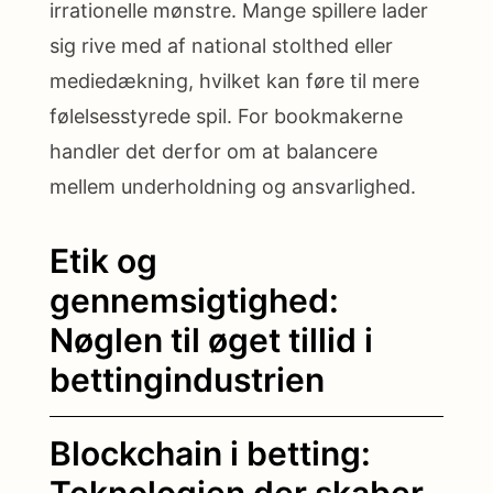
irrationelle mønstre. Mange spillere lader
sig rive med af national stolthed eller
mediedækning, hvilket kan føre til mere
følelsesstyrede spil. For bookmakerne
handler det derfor om at balancere
mellem underholdning og ansvarlighed.
Etik og
gennemsigtighed:
Nøglen til øget tillid i
bettingindustrien
Blockchain i betting: