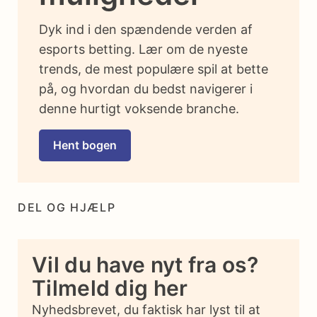
Dyk ind i den spændende verden af
esports betting. Lær om de nyeste
trends, de mest populære spil at bette
på, og hvordan du bedst navigerer i
denne hurtigt voksende branche.
Hent bogen
DEL OG HJÆLP
Vil du have nyt fra os?
Tilmeld dig her
Nyhedsbrevet, du faktisk har lyst til at