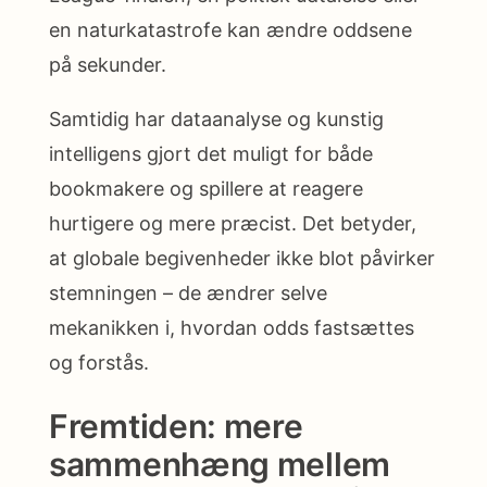
en naturkatastrofe kan ændre oddsene
på sekunder.
Samtidig har dataanalyse og kunstig
intelligens gjort det muligt for både
bookmakere og spillere at reagere
hurtigere og mere præcist. Det betyder,
at globale begivenheder ikke blot påvirker
stemningen – de ændrer selve
mekanikken i, hvordan odds fastsættes
og forstås.
Fremtiden: mere
sammenhæng mellem